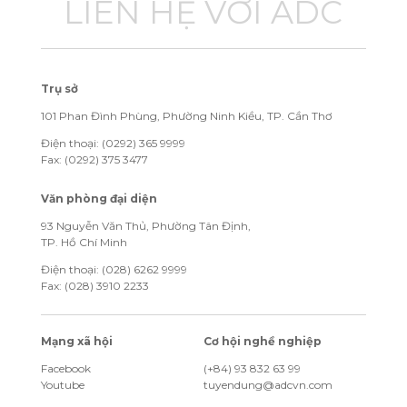
LIÊN HỆ VỚI ADC
Trụ sở
101 Phan Đình Phùng, Phường Ninh Kiều, TP. Cần Thơ
Điện thoại: (0292) 365 9999
Fax: (0292) 375 3477
Văn phòng đại diện
93 Nguyễn Văn Thủ, Phường Tân Định,
TP. Hồ Chí Minh
Điện thoại: (028) 6262 9999
Fax: (028) 3910 2233
Mạng xã hội
Cơ hội nghề nghiệp
Facebook
(+84) 93 832 63 99
Youtube
tuyendung@adcvn.com